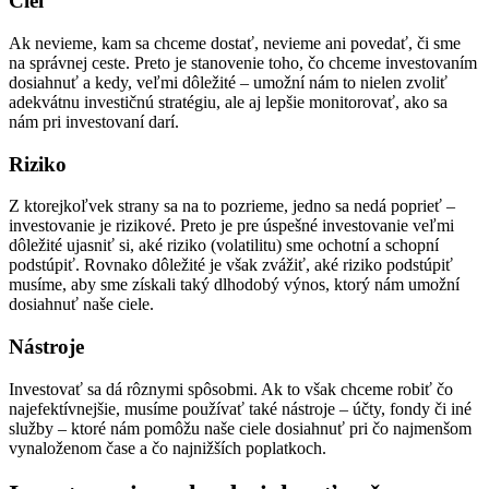
Cieľ
Ak nevieme, kam sa chceme dostať, nevieme ani povedať, či sme
na správnej ceste. Preto je stanovenie toho, čo chceme investovaním
dosiahnuť a kedy, veľmi dôležité – umožní nám to nielen zvoliť
adekvátnu investičnú stratégiu, ale aj lepšie monitorovať, ako sa
nám pri investovaní darí.
Riziko
Z ktorejkoľvek strany sa na to pozrieme, jedno sa nedá poprieť –
investovanie je rizikové. Preto je pre úspešné investovanie veľmi
dôležité ujasniť si, aké riziko (volatilitu) sme ochotní a schopní
podstúpiť. Rovnako dôležité je však zvážiť, aké riziko podstúpiť
musíme, aby sme získali taký dlhodobý výnos, ktorý nám umožní
dosiahnuť naše ciele.
Nástroje
Investovať sa dá rôznymi spôsobmi. Ak to však chceme robiť čo
najefektívnejšie, musíme používať také nástroje – účty, fondy či iné
služby – ktoré nám pomôžu naše ciele dosiahnuť pri čo najmenšom
vynaloženom čase a čo najnižších poplatkoch.