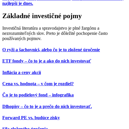
najlepší je dnes.
Základné investičné pojmy
Investičná literatúra a spravodajstvo je plné žargónu a
nezrozumiteľných slov. Preto je dôležité pochopenie často
používaných pojmov.
O ryži a šachovnici, alebo čo je to zložené úročenie
ETF fondy – čo to je a ako do nich investovať
Inflácia a ceny akcií
Cena vs. hodnota – v čom je rozdiel?
Čo je to podielový fond – infografika
Dlhopisy – čo to je a prečo do nich investovať.
Forward PE vs. budúce zisky
Sila zloženého úročenia