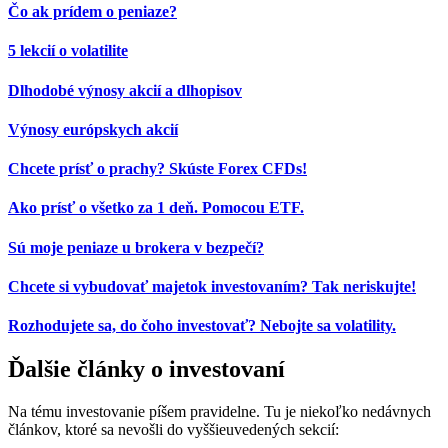
Čo ak prídem o peniaze?
5 lekcií o volatilite
Dlhodobé výnosy akcií a dlhopisov
Výnosy európskych akcií
Chcete prísť o prachy? Skúste Forex CFDs!
Ako prísť o všetko za 1 deň. Pomocou ETF.
Sú moje peniaze u brokera v bezpečí?
Chcete si vybudovať majetok investovaním? Tak neriskujte!
Rozhodujete sa, do čoho investovať? Nebojte sa volatility.
Ďalšie články o investovaní
Na tému investovanie píšem pravidelne. Tu je niekoľko nedávnych
článkov, ktoré sa nevošli do vyššieuvedených sekcií: