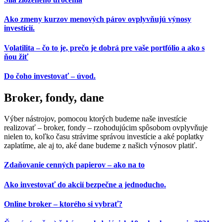
Ako zmeny kurzov menových párov ovplyvňujú výnosy
investícií.
Volatilita – čo to je, prečo je dobrá pre vaše portfólio a ako s
ňou žiť
Do čoho investovať – úvod.
Broker, fondy, dane
Výber nástrojov, pomocou ktorých budeme naše investície
realizovať – broker, fondy – rzohodujúcim spôsobom ovplyvňuje
nielen to, koľko času strávime správou investície a aké poplatky
zaplatíme, ale aj to, aké dane budeme z našich výnosov platiť.
Zdaňovanie cenných papierov – ako na to
Ako investovať do akcií bezpečne a jednoducho.
Online broker – ktorého si vybrať?