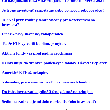
Čo nás (možno) čaká v nasledujúcich 10 rokoch – verzia 2021
Je lepšie investovať samostatne alebo pomocou roboporadcu?
Je “Náš prvý realitný fond” vhodný pre kozervatívneho
investora?
Finax – prvý slovenský roboporadca.
To, že ETF vytvorili bublinu, je mýtus.
Aktívne fondy vás pred pádmi neochránia
Neinvestujte do drahých podielových fondov. Dôvod? Poplatky.
Americké ETF už nekúpite.
5 dôvodov, prečo neinvestovať do zmiešaných fondov.
Do čoho investovať – jediné 3 fondy, ktoré potrebujete.
Sedím na zadku a je mi dobre alebo Do čoho investovať?