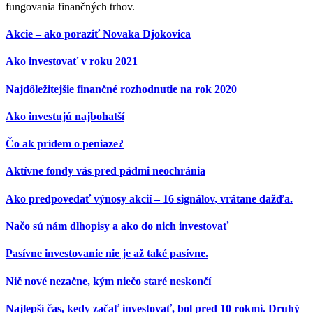
fungovania finančných trhov.
Akcie – ako poraziť Novaka Djokovica
Ako investovať v roku 2021
Najdôležitejšie finančné rozhodnutie na rok 2020
Ako investujú najbohatší
Čo ak prídem o peniaze?
Aktívne fondy vás pred pádmi neochránia
Ako predpovedať výnosy akcií – 16 signálov, vrátane dažďa.
Načo sú nám dlhopisy a ako do nich investovať
Pasívne investovanie nie je až také pasívne.
Nič nové nezačne, kým niečo staré neskončí
Najlepší čas, kedy začať investovať, bol pred 10 rokmi. Druhý