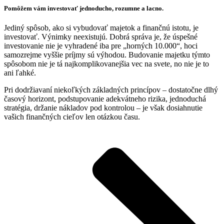
Pomôžem vám investovať jednoducho, rozumne a lacno.
Jediný spôsob, ako si vybudovať majetok a finančnú istotu, je
investovať. Výnimky neexistujú. Dobrá správa je, že úspešné
investovanie nie je vyhradené iba pre „horných 10.000“, hoci
samozrejme vyššie príjmy sú výhodou. Budovanie majetku týmto
spôsobom nie je tá najkomplikovanejšia vec na svete, no nie je to
ani ľahké.
Pri dodržiavaní niekoľkých základných princípov – dostatočne dlhý
časový horizont, podstupovanie adekvátneho rizika, jednoduchá
stratégia, držanie nákladov pod kontrolou – je však dosiahnutie
vašich finančných cieľov len otázkou času.