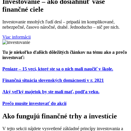
Investovanie – ako dosiahnuť vaše
finančné ciele
Investovanie mnohých ľudí desí – pripadá im komplikované,
nebezpečné, časovo náročné, drahé. Jednoducho – nič pre nich.
Viac informácii
Tu je niekoľko ďalších dôležitých článkov na tému ako a prečo
investovať:
Peniaze – 15 vecí, ktoré ste sa o nich mali naučiť v škole.
Finančná situácia slovenských domácností v r. 2021
Aký veľký majetok by ste mali mať, podľa veku.
Prečo musíte investovať do akcií
Ako fungujú finančné trhy a investície
V tejto sekcii nájdete vysvetlené základné princípy investovania a