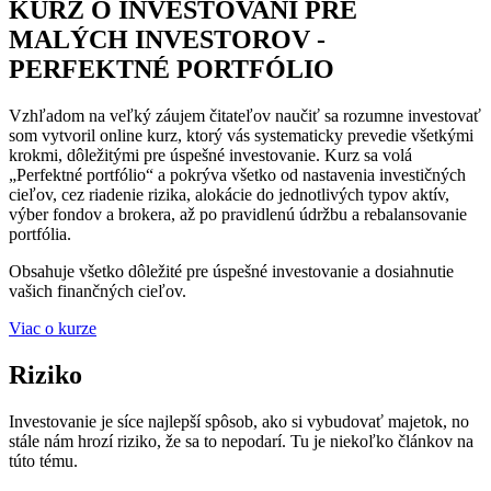
KURZ O INVESTOVANÍ PRE
MALÝCH INVESTOROV -
PERFEKTNÉ PORTFÓLIO
Vzhľadom na veľký záujem čitateľov naučiť sa rozumne investovať
som vytvoril online kurz, ktorý vás systematicky prevedie všetkými
krokmi, dôležitými pre úspešné investovanie. Kurz sa volá
„Perfektné portfólio“ a pokrýva všetko od nastavenia investičných
cieľov, cez riadenie rizika, alokácie do jednotlivých typov aktív,
výber fondov a brokera, až po pravidlenú údržbu a rebalansovanie
portfólia.
Obsahuje všetko dôležité pre úspešné investovanie a dosiahnutie
vašich finančných cieľov.
Viac o kurze
Riziko
Investovanie je síce najlepší spôsob, ako si vybudovať majetok, no
stále nám hrozí riziko, že sa to nepodarí. Tu je niekoľko článkov na
túto tému.