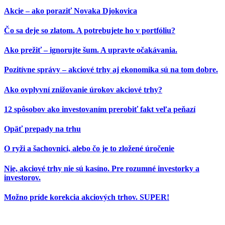
Akcie – ako poraziť Novaka Djokovica
Čo sa deje so zlatom. A potrebujete ho v portfóliu?
Ako prežiť – ignorujte šum. A upravte očakávania.
Pozitívne správy – akciové trhy aj ekonomika sú na tom dobre.
Ako ovplyvní znižovanie úrokov akciové trhy?
12 spôsobov ako investovaním prerobiť fakt veľa peňazí
Opäť prepady na trhu
O ryži a šachovnici, alebo čo je to zložené úročenie
Nie, akciové trhy nie sú kasíno. Pre rozumné investorky a
investorov.
Možno príde korekcia akciových trhov. SUPER!