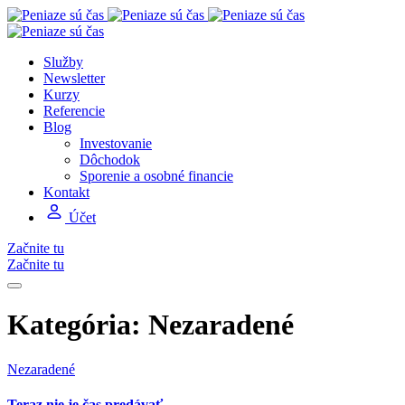
Služby
Newsletter
Kurzy
Referencie
Blog
Investovanie
Dôchodok
Sporenie a osobné financie
Kontakt
Účet
Začnite tu
Začnite tu
Kategória:
Nezaradené
Nezaradené
Teraz nie je čas predávať