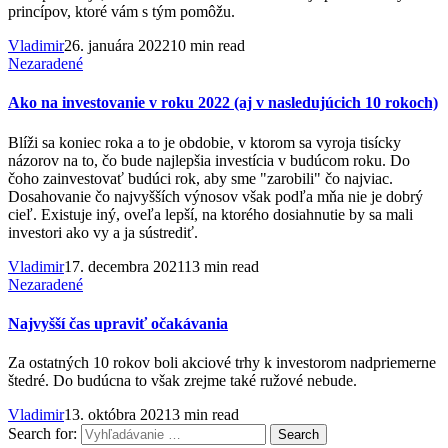
princípov, ktoré vám s tým pomôžu.
Vladimir
26. januára 2022
10 min read
Nezaradené
Ako na investovanie v roku 2022 (aj v nasledujúcich 10 rokoch)
Blíži sa koniec roka a to je obdobie, v ktorom sa vyroja tisícky
názorov na to, čo bude najlepšia investícia v budúcom roku. Do
čoho zainvestovať budúci rok, aby sme "zarobili" čo najviac.
Dosahovanie čo najvyšších výnosov však podľa mňa nie je dobrý
cieľ. Existuje iný, oveľa lepší, na ktorého dosiahnutie by sa mali
investori ako vy a ja sústrediť.
Vladimir
17. decembra 2021
13 min read
Nezaradené
Najvyšší čas upraviť očakávania
Za ostatných 10 rokov boli akciové trhy k investorom nadpriemerne
štedré. Do budúcna to však zrejme také ružové nebude.
Vladimir
13. októbra 2021
3 min read
Search for: