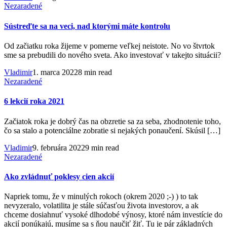
Nezaradené
Sústreďte sa na veci, nad ktorými máte kontrolu
Od začiatku roka žijeme v pomerne veľkej neistote. No vo štvrtok
sme sa prebudili do nového sveta. Ako investovať v takejto situácii?
Vladimir
1. marca 2022
8 min read
Nezaradené
6 lekcií roka 2021
Začiatok roka je dobrý čas na obzretie sa za seba, zhodnotenie toho,
čo sa stalo a potenciálne zobratie si nejakých ponaučení. Skúsil […]
Vladimir
9. februára 2022
9 min read
Nezaradené
Ako zvládnuť poklesy cien akcií
Napriek tomu, že v minulých rokoch (okrem 2020 ;-) ) to tak ​
nevyzeralo, volatilita je stále súčasťou života investorov, a ak
chceme dosiahnuť vysoké dlhodobé výnosy, ktoré nám investície do
akcií ponúkajú, musíme sa s ňou naučiť žiť. Tu je pár základných