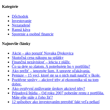
Kategórie
Dôchodok
Investovanie
Nezaradené
Ranná káva
Sporenie a osobné financie
Najnovšie články
Akcie – ako poraziť Novaka Djokovica
Skutočná cena nákupu na splátky
Finančná nezávislosť – lekcia z pláže.
Čo sa deje so zlatom. A potrebujete ho v portfóliu?
Ako prežiť – ignorujte šum. A upravte očakávania.
Peniaze – 15 vecí, ktoré ste sa o nich mali naučiť v škole.
Pozitívne správy – akciové trhy aj ekonomika sú na tom
dobre.
Ako ovplyvní znižovanie úrokov akciové trhy?
Prípadová štúdia – Od roku 2007 poberáte rentu z portfólia.
Máte ešte stále z čoho žiť?
12 spôsobov ako investovaním prerobiť fakt veľa peňazí