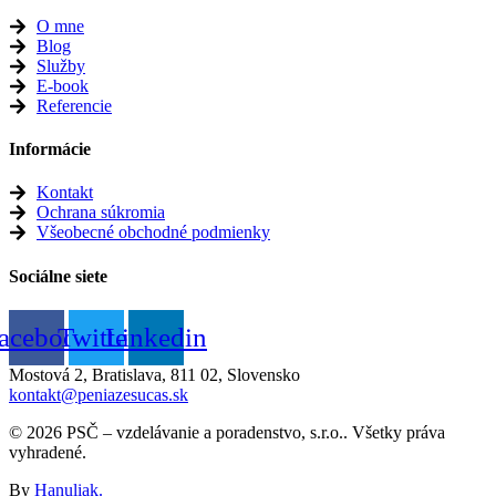
O mne
Blog
Služby
E-book
Referencie
Informácie
Kontakt
Ochrana súkromia
Všeobecné obchodné podmienky
Sociálne siete
acebook
Twitter
Linkedin
Mostová 2, Bratislava, 811 02, Slovensko
kontakt@peniazesucas.sk
© 2026 PSČ – vzdelávanie a poradenstvo, s.r.o.. Všetky práva
vyhradené.
By
Hanuliak.