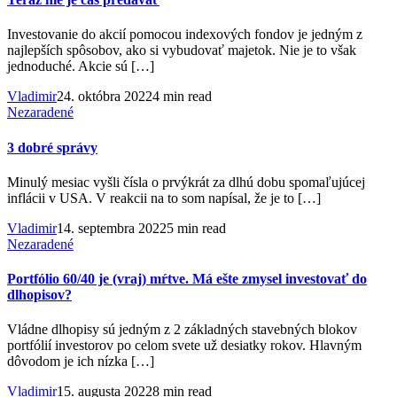
Investovanie do akcií pomocou indexových fondov je jedným z
najlepších spôsobov, ako si vybudovať majetok. Nie je to však
jednoduché. Akcie sú […]
Vladimir
24. októbra 2022
4 min read
Nezaradené
3 dobré správy
Minulý mesiac vyšli čísla o prvýkrát za dlhú dobu spomaľujúcej
inflácii v USA. V reakcii na to som napísal, že je to […]
Vladimir
14. septembra 2022
5 min read
Nezaradené
Portfólio 60/40 je (vraj) mŕtve. Má ešte zmysel investovať do
dlhopisov?
Vládne dlhopisy sú jedným z 2 základných stavebných blokov
portfólií investorov po celom svete už desiatky rokov. Hlavným
dôvodom je ich nízka […]
Vladimir
15. augusta 2022
8 min read