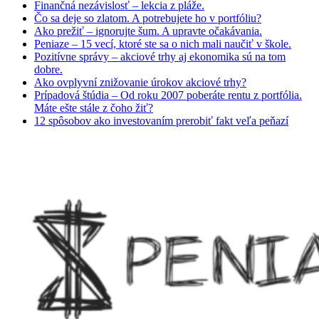
Finančná nezávislosť – lekcia z pláže.
Čo sa deje so zlatom. A potrebujete ho v portfóliu?
Ako prežiť – ignorujte šum. A upravte očakávania.
Peniaze – 15 vecí, ktoré ste sa o nich mali naučiť v škole.
Pozitívne správy – akciové trhy aj ekonomika sú na tom
dobre.
Ako ovplyvní znižovanie úrokov akciové trhy?
Prípadová štúdia – Od roku 2007 poberáte rentu z portfólia.
Máte ešte stále z čoho žiť?
12 spôsobov ako investovaním prerobiť fakt veľa peňazí