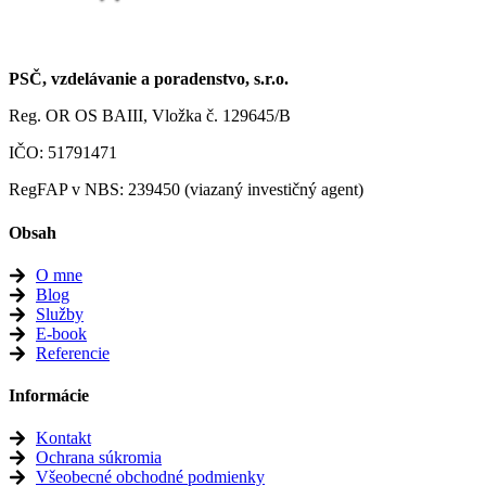
PSČ, vzdelávanie a poradenstvo, s.r.o.
Reg. OR OS BAIII, Vložka č. 129645/B
IČO: 51791471
RegFAP v NBS: 239450 (viazaný investičný agent)
Obsah
O mne
Blog
Služby
E-book
Referencie
Informácie
Kontakt
Ochrana súkromia
Všeobecné obchodné podmienky