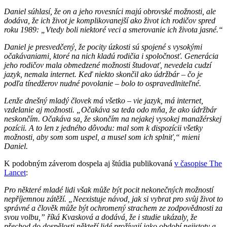
Daniel súhlasí, že on a jeho rovesníci majú obrovské možnosti, ale
dodáva, že ich život je komplikovanejší ako život ich rodičov spred
roku 1989: „Vtedy boli niektoré veci a smerovanie ich života jasné.“
Daniel je presvedčený, že pocity úzkosti sú spojené s vysokými
očakávaniami, ktoré na nich kladú rodičia i spoločnosť. Generácia
jeho rodičov mala obmedzené možnosti študovať, nevedela cudzí
jazyk, nemala internet. Keď niekto skončil ako údržbár – čo je
podľa tínedžerov nudné povolanie – bolo to ospravedlniteľné.
Lenže dnešný mladý človek má všetko – vie jazyk, má internet,
vzdelanie aj možnosti. „Očakáva sa teda odo mňa, že ako údržbár
neskončím. Očakáva sa, že skončím na nejakej vysokej manažérskej
pozícii. A to len z jedného dôvodu: mal som k dispozícii všetky
možnosti, aby som som uspel, a musel som ich splniť,“ mieni
Daniel.
K podobným záverom dospela aj štúdia publikovaná
v časopise The
Lancet
:
Pro některé mladé lidi však může být pocit nekonečných možností
nepříjemnou zátěží. „Neexistuje návod, jak si vybrat pro svůj život to
správné a člověk může být ochromený strachem ze zodpovědnosti za
svou volbu,” říká Kvasková a dodává, že i studie ukázaly, že
přechod do dospělosti někteří lidé prožívají jako období nejistoty a