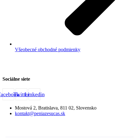
Všeobecné obchodné podmienky
Sociálne siete
Facebook
Twitter
Linkedin
Mostová 2, Bratislava, 811 02, Slovensko
kontakt@peniazesucas.sk