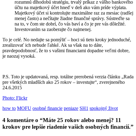
rozumnú dlhodobú stratégiu, trvalý príkaz z vášho bankového
účtu na majetkový účet hneď v deň ako vám príde výplata.
Majetkový účet si kontrolujte maximálne raz za mesiac (radšej
menej často) a nečítajte žiadne finančné správy. Sústreďte sa
na to, v čom ste dobrí, čo vás baví a čo je pre vás dôležité.
Investovaním sa zaoberajte čo najmenej.
To je celé. No nedajte sa pomýliť – hoci sú tieto kroky jednoduché,
zrealizovať ich nebude ľahké. Ak sa však na to dáte,
pravdepodobnosť, že to s vašimi financiami dopadne veľmi dobre,
je naozaj vysoká.
P.S. Toto je updatovaná, resp. totálne prerobená verzia článku „Rada
pre všetkých mladších ako 25 rokov – investujte“, zverejneného
24.6.2015
Photo: Flickr
how to
MOFU
osobné financie
peniaze
SH1
spokojný život
4 komentáre o “
Máte 25 rokov alebo menej? 11
krokov pre lepšie riadenie vašich osobných financií.
”