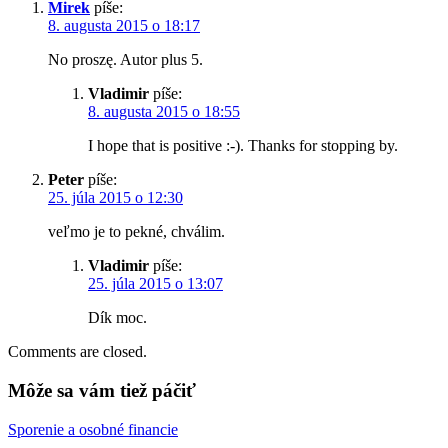
Mirek
píše:
8. augusta 2015 o 18:17
No proszę. Autor plus 5.
Vladimir
píše:
8. augusta 2015 o 18:55
I hope that is positive :-). Thanks for stopping by.
Peter
píše:
25. júla 2015 o 12:30
veľmo je to pekné, chválim.
Vladimir
píše:
25. júla 2015 o 13:07
Dík moc.
Comments are closed.
Môže sa vám tiež páčiť
Sporenie a osobné financie