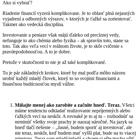
Ako si vybrať?
Riadenie financií vyzerá komplikovane. Je to oblasť plná nejasných
vyjadrení a odborných výrazov, v ktorých je ťažké sa zorientovať.
Takmer ako vedecká disciplína.
Investovanie a peniaze však májú ďaleko od precíznej vedy,
nefunguje to ako chémia alebo fyzika – ak spravím toto, stane sa
toto. Tak ako veľa vecí v reálnom živote, je to skôr cvičenie s
pravdepodobnosťou. A to je dobre.
Pretože v skutočnosti to nie je až také komplikované.
Tu je pár základných krokov, ktoré by mal podľa môho názoru
urobiť každý mladý človek, ktorý to so svojimi financiami a
finančnou budúcnosťou myslí vážne.
Míňajte menej ako zarobíte a začnite hneď. Teraz.
Všetci
máme tendenciu odkladať realizovanie nepríjemných alebo
ťažkých vecí na neskôr. A rovnaké je to aj tu – rozhodnúť sa
neminúť všetky svoje prachy je naozaj náročné. Na jazyk sa
hneď tlačí riešenie – „Jasné, budem sporiť aj investovať, ale
nie teraz, neskôr, keď budem mať vyšší plat, bude na to viacej
priestoru. Teraz som mladý/mladá a chcem si ešte trochu užiť.