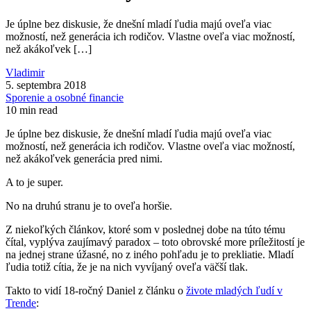
Je úplne bez diskusie, že dnešní mladí ľudia majú oveľa viac
možností, než generácia ich rodičov. Vlastne oveľa viac možností,
než akákoľvek […]
Vladimir
5. septembra 2018
Sporenie a osobné financie
10 min read
Je úplne bez diskusie, že dnešní mladí ľudia majú oveľa viac
možností, než generácia ich rodičov. Vlastne oveľa viac možností,
než akákoľvek generácia pred nimi.
A to je super.
No na druhú stranu je to oveľa horšie.
Z niekoľkých článkov, ktoré som v poslednej dobe na túto tému
čítal, vyplýva zaujímavý paradox – toto obrovské more príležitostí je
na jednej strane úžasné, no z iného pohľadu je to prekliatie. Mladí
ľudia totiž cítia, že je na nich vyvíjaný oveľa väčší tlak.
Takto to vidí 18-ročný Daniel z článku o
živote mladých ľudí v
Trende
: