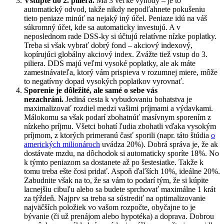
Vstúpte do 2. piliera.
Má 3 veľké výhody – je to
automatický odvod, takže nikdy nepodľahnete pokušeniu
tieto peniaze minúť na nejaký iný účel. Peniaze idú na váš
súkromný účet, kde sa automaticky investujú. A v
neposlednom rade DSS-ky si účtujú relatívne nízke poplatky.
Treba si však vybrať dobrý fond – akciový indexový,
kopírujúci globálny akciový index. Zvážte tiež vstup do 3.
piliera. DDS majú veľmi vysoké poplatky, ale ak máte
zamestnávateľa, ktorý vám prispieva v rozumnej miere, môže
to negatívny dopad vysokých poplatkov vyrovnať.
Sporenie je dôležité, ale samé o sebe vás
nezachráni.
Jediná cesta k vybudovaniu bohatstva je
maximalizovať rozdiel medzi vašimi príjmami a výdavkami.
Málokomu sa však podarí zbohatnúť masívnym sporením z
nízkeho príjmu. Všetci bohatí ľudia zbohatli vďaka vysokým
príjmom, z ktorých primeranú časť sporili (napr. táto štúdia
o
amerických milionároch
uvádza 20%). Dobrá správa je, že ak
dostávate mzdu, na dôchodok si automaticky sporíte 18%. No
k týmto peniazom sa dostanete až po šestesiatke. Takže k
tomu treba ešte čosi pridať. Aspoň ďaľších 10%, ideálne 20%.
Zabudnite však na to, že sa vám to podarí tým, že si kúpite
lacnejšiu cibuľu alebo sa budete sprchovať maximálne 1 krát
za týždeň. Najprv sa treba sa sústrediť na optimalizovanie
najväčších položiek vo vašom rozpočte, obyčajne to je
bývanie (či už prenájom alebo hypotéka) a doprava. Dobrou