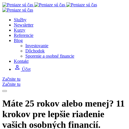
Služby
Newsletter
Kurzy
Referencie
Blog
Investovanie
Dôchodok
Sporenie a osobné financie
Kontakt
Účet
Začnite tu
Začnite tu
Máte 25 rokov alebo menej? 11
krokov pre lepšie riadenie
vašich osobných financií.