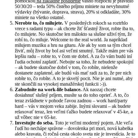
pomôckou
na základné posúdenie
vášho rozpočtu je pravidlo
50/30/20 – teda 50% čistého príjmu miniete na nevyhnutné
výdavky (bývanie, doprava, strava), 20% si odkladáte, 30%
miniete na všetko ostatné.
Nerobte to, čo milujete.
V posledných rokoch sa roztrhlo
vrece s radami typu – ak chcete žiť šťastný život, robte iba to,
čo milujete. No skutočne len málokto sa slušne uživí tým, že
robí to, čo miluje. Welcome to the real world. Ja napríklad
milujem muziku a hru na gitaru. Ale ak by som sa tým chcel
živiť, môj život by bol asi veľmi smutný. Takže mám pre vás
lepšiu radu – robte to, v čom ste dobrí. A za čo vám budú iní
ľudia ochotní zaplatiť. Nebojte sa toho, že nebudete spokojní
– ak budete skutočne dobrí v tom, čo robíte, nielenže
dostanete zaplatené, ale budú vás mať radi za to, že pre nich
robíte to, čo robíte. A to je skvelý pocit. Nie je ani nutné, aby
ste skončili na vysokej manažérskej funkcii :-)).
Zabudnite na work-life balance.
Ak naozaj chcete
dosiahnuť slušný príjem, musíte sa do toho oprieť. A to, čo
teraz zvládnete v pohode ľavou zadnou – work hard/party
hard – vás v mojom veku zabije. Inými slovami – ak budete
relaxovať teraz, len veľmi ťažko budete relaxovať v 45-ke, a
už vôbec nie v 65-ke.
Investujte do seba.
Toto je veľmi moderný pojem. Ale veľa
ľudí ho nechápe správne – dovolenka pri mori, nová kabelka
alebo kravata, či ročná cesta okolo sveta nie je investícia. Je to