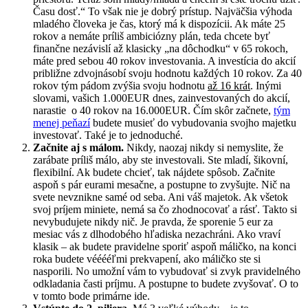
Času dosť.“ To však nie je dobrý prístup. Najväčšia výhoda
mladého človeka je čas, ktorý má k dispozícii. Ak máte 25
rokov a nemáte príliš ambiciózny plán, teda chcete byť
finančne nezávislí až klasicky „na dôchodku“ v 65 rokoch,
máte pred sebou 40 rokov investovania. A investícia do akcií
približne zdvojnásobí svoju hodnotu každých 10 rokov. Za 40
rokov tým pádom zvýšia svoju hodnotu
až 16 krát
. Inými
slovami, vašich 1.000EUR dnes, zainvestovaných do akcií,
narastie o 40 rokov na 16.000EUR. Čím skôr začnete,
tým
menej peňazí
budete musieť do vybudovania svojho majetku
investovať. Také je to jednoduché.
Začnite aj s málom.
Nikdy, naozaj nikdy si nemyslite, že
zarábate príliš málo, aby ste investovali. Ste mladí, šikovní,
flexibilní. Ak budete chcieť, tak nájdete spôsob. Začnite
aspoň s pár eurami mesačne, a postupne to zvyšujte. Nič na
svete nevznikne samé od seba. Ani váš majetok. Ak všetok
svoj príjem miniete, nemá sa čo zhodnocovať a rásť. Takto si
nevybudujete nikdy nič. Je pravda, že sporenie 5 eur za
mesiac vás z dlhodobého hľadiska nezachráni. Ako vraví
klasik – ak budete pravidelne sporiť aspoň máličko, na konci
roka budete vééééľmi prekvapení, ako máličko ste si
nasporili. No umožní vám to vybudovať si zvyk pravidelného
odkladania časti príjmu. A postupne to budete zvyšovať. O to
v tomto bode primárne ide.