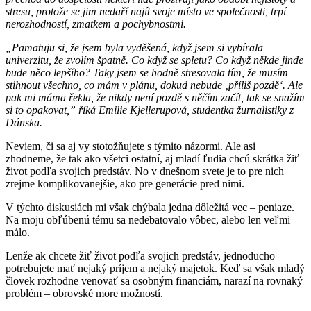
stresu, protože se jim nedaří najít svoje místo ve společnosti, trpí
nerozhodností, zmatkem a pochybnostmi.
„Pamatuju si, že jsem byla vyděšená, když jsem si vybírala
univerzitu, že zvolím špatně. Co když se spletu? Co když někde jinde
bude něco lepšího? Taky jsem se hodně stresovala tím, že musím
stihnout všechno, co mám v plánu, dokud nebude ‚příliš pozdě‘. Ale
pak mi máma řekla, že nikdy není pozdě s něčím začít, tak se snažím
si to opakovat,” říká Emilie Kjellerupová, studentka žurnalistiky z
Dánska.
Neviem, či sa aj vy stotožňujete s týmito názormi. Ale asi
zhodneme, že tak ako všetci ostatní, aj mladí ľudia chcú skrátka žiť
život podľa svojich predstáv. No v dnešnom svete je to pre nich
zrejme komplikovanejšie, ako pre generácie pred nimi.
V týchto diskusiách mi však chýbala jedna dôležitá vec – peniaze.
Na moju obľúbenú tému sa nedebatovalo vôbec, alebo len veľmi
málo.
Lenže ak chcete žiť život podľa svojich predstáv, jednoducho
potrebujete mať nejaký príjem a nejaký majetok. Keď sa však mladý
človek rozhodne venovať sa osobným financiám, narazí na rovnaký
problém – obrovské more možností.