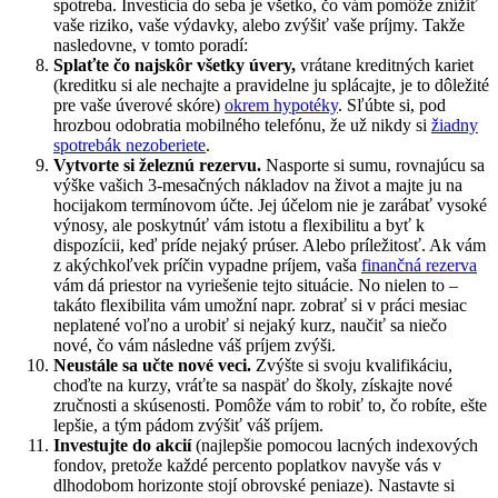
spotreba. Investícia do seba je všetko, čo vám pomôže znížiť
vaše riziko, vaše výdavky, alebo zvýšiť vaše príjmy. Takže
nasledovne, v tomto poradí:
Splaťte čo najskôr všetky úvery,
vrátane kreditných kariet
(kreditku si ale nechajte a pravidelne ju splácajte, je to dôležité
pre vaše úverové skóre)
okrem hypotéky
. Sľúbte si, pod
hrozbou odobratia mobilného telefónu, že už nikdy si
žiadny
spotrebák nezoberiete
.
Vytvorte si železnú rezervu.
Nasporte si sumu, rovnajúcu sa
výške vašich 3-mesačných nákladov na život a majte ju na
hocijakom termínovom účte. Jej účelom nie je zarábať vysoké
výnosy, ale poskytnúť vám istotu a flexibilitu a byť k
dispozícii, keď príde nejaký prúser. Alebo príležitosť. Ak vám
z akýchkoľvek príčin vypadne príjem, vaša
finančná rezerva
vám dá priestor na vyriešenie tejto situácie. No nielen to –
takáto flexibilita vám umožní napr. zobrať si v práci mesiac
neplatené voľno a urobiť si nejaký kurz, naučiť sa niečo
nové, čo vám následne váš príjem zvýši.
Neustále sa učte nové veci.
Zvýšte si svoju kvalifikáciu,
choďte na kurzy, vráťte sa naspäť do školy, získajte nové
zručnosti a skúsenosti. Pomôže vám to robiť to, čo robíte, ešte
lepšie, a tým pádom zvýšiť váš príjem.
Investujte do akcií
(najlepšie pomocou lacných indexových
fondov, pretože každé percento poplatkov navyše vás v
dlhodobom horizonte stojí obrovské peniaze). Nastavte si