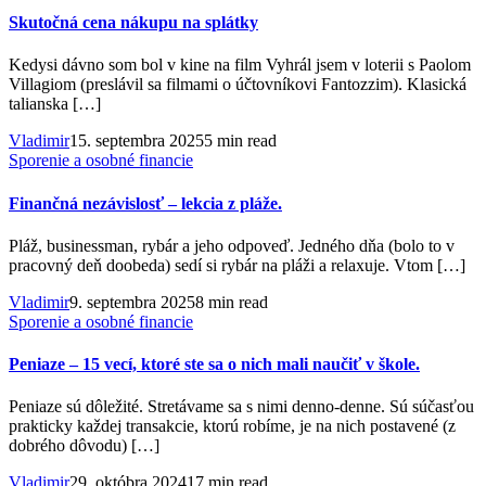
Skutočná cena nákupu na splátky
Kedysi dávno som bol v kine na film Vyhrál jsem v loterii s Paolom
Villagiom (preslávil sa filmami o účtovníkovi Fantozzim). Klasická
talianska […]
Vladimir
15. septembra 2025
5 min read
Sporenie a osobné financie
Finančná nezávislosť – lekcia z pláže.
Pláž, businessman, rybár a jeho odpoveď. Jedného dňa (bolo to v
pracovný deň doobeda) sedí si rybár na pláži a relaxuje. Vtom […]
Vladimir
9. septembra 2025
8 min read
Sporenie a osobné financie
Peniaze – 15 vecí, ktoré ste sa o nich mali naučiť v škole.
Peniaze sú dôležité. Stretávame sa s nimi denno-denne. Sú súčasťou
prakticky každej transakcie, ktorú robíme, je na nich postavené (z
dobrého dôvodu) […]
Vladimir
29. októbra 2024
17 min read