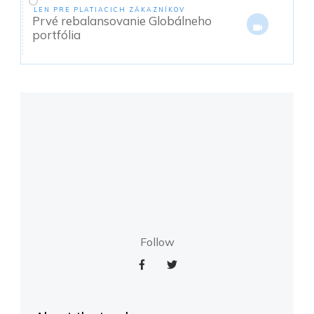
LEN PRE PLATIACICH ZÁKAZNÍKOV
Prvé rebalansovanie Globálneho
portfólia
Follow