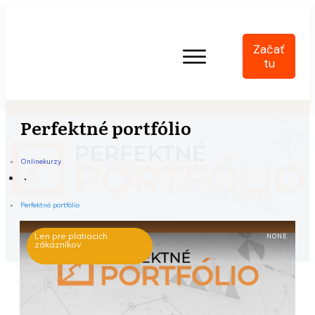
Začať
tu
Perfektné portfólio
Onlinekurzy
Perfektné portfólio
Len pre platiacich
NONE
zákazníkov