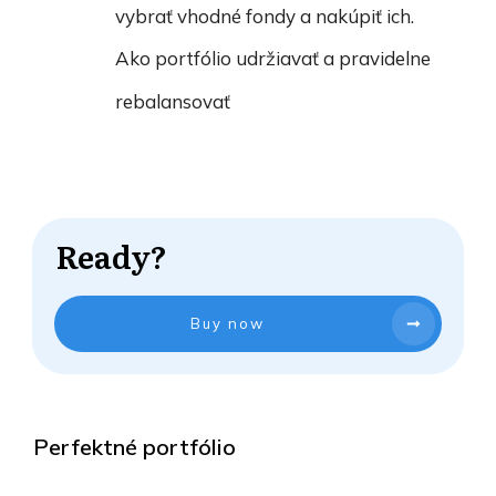
vybrať vhodné fondy a nakúpiť ich.
Ako portfólio udržiavať a pravidelne
rebalansovať
Ready?
Buy now
Perfektné portfólio