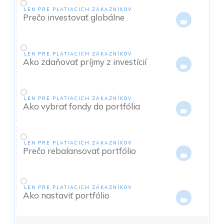
LEN PRE PLATIACICH ZÁKAZNÍKOV
Prečo investovať globálne
LEN PRE PLATIACICH ZÁKAZNÍKOV
Ako zdaňovať príjmy z investícií
LEN PRE PLATIACICH ZÁKAZNÍKOV
Ako vybrať fondy do portfólia
LEN PRE PLATIACICH ZÁKAZNÍKOV
Prečo rebalansovať portfólio
LEN PRE PLATIACICH ZÁKAZNÍKOV
Ako nastaviť portfólio