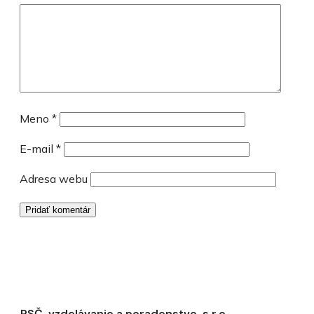
Meno
*
E-mail
*
Adresa webu
PSČ, vzdelávanie a poradenstvo, s.r.o.