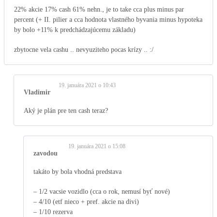
22% akcie 17% cash 61% nehn., je to take cca plus minus par
percent (+ II. pilier a cca hodnota vlastného byvania minus hypoteka
by bolo +11% k predchádzajúcemu základu)
zbytocne vela cashu .. nevyuziteho pocas krízy .. :/
19. januára 2021 o 10:43
Vladimir
Aký je plán pre ten cash teraz?
19. januára 2021 o 15:08
zavodou
takáto by bola vhodná predstava
– 1/2 vacsie vozidlo (cca o rok, nemusí byť nové)
– 4/10 (etf nieco + pref. akcie na divi)
– 1/10 rezerva