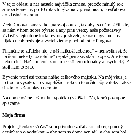
V tejto oblasti u nás nastala najväčšia zmena, pretože minulý rok
sme sa konečne, po 10 rokoch bývania v prenájmoch, presťahovali
do vlastného domu.
Zreknštruovali sme si ho „na svoj obraz“, tak aby sa nám páčil, aby
sa nám v ňom dobre bývalo a aby plnil všetky naše požiadavky.
Zvlášť v tejto dobe lockdownov je skvelé, že naše bývanie nás
nijako neobmedzuje a všetci vieme plnohodnotne fungovať.
Finančne to zďaleka nie je náš najlepší „obchod“ – nemyslím si, že
na ňom niekedy „zarobíme“ nejaké peniaze, skôr naopak. Ale to ani
nebol cieľ. Náš „príjem“ z neho je skôr emocionálny a psychický. A
stojí nám to zato.
Bývanie tvorí asi tretinu nášho celkového majetku. Na môj vkus je
to trochu vysoko, no v najbližších rokoch to určite pôjde dole. Takže
si z toho ťažkú hlavu nerobím.
Na dome máme tiež malú hypotéku (<20% LTV), ktorú postupne
splácame.
Moja firma
Projekt „Peniaze sú čas“ som pôvodne začal ako hobby, splnený
detský sen o podnikaní – aby som sa doma nenudil, a aby som bol