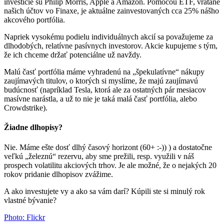
investície sú Philip Morris, Apple a Amazon. Pomocou ETF, vrátane
našich účtov vo Finaxe, je aktuálne zainvestovaných cca 25% nášho
akcového portfólia.
Napriek vysokému podielu individuálnych akcií sa považujeme za
dlhodobých, relatívne pasívnych investorov. Akcie kupujeme s tým,
že ich chceme držať potenciálne už navždy.
Malú časť portfólia máme vyhradenú na „špekulatívne“ nákupy
zaujímavých titulov, o ktorých si myslíme, že majú zaujímavú
budúcnosť (napríklad Tesla, ktorá ale za ostatných pár mesiacov
masívne narástla, a už to nie je taká malá časť portfólia, alebo
Crowdstrike).
Žiadne dlhopisy?
Nie. Máme ešte dosť dlhý časový horizont (60+ :-)) ) a dostatočne
veľkú „železnú“ rezervu, aby sme prežili, resp. využili v náš
prospech volatilitu akciových trhov. Je ale možné, že o nejakých 20
rokov pridanie dlhopisov zvážime.
A ako investujete vy a ako sa vám darí? Kúpili ste si minulý rok
vlastné bývanie?
Photo: Flickr