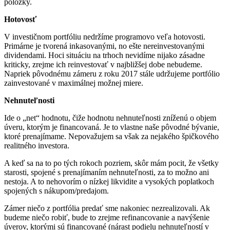
položky.
Hotovosť
V investičnom portfóliu nedržíme programovo veľa hotovosti.
Primárne je tvorená inkasovanými, no ešte nereinvestovanými
dividendami. Hoci situáciu na trhoch nevidíme nijako zásadne
kriticky, zrejme ich reinvestovať v najbližšej dobe nebudeme.
Napriek pôvodnému zámeru z roku 2017 stále udržujeme portfólio
zainvestované v maximálnej možnej miere.
Nehnuteľnosti
Ide o „net“ hodnotu, čiže hodnotu nehnuteľnosti zníženú o objem
úveru, ktorým je financovaná. Je to vlastne naše pôvodné bývanie,
ktoré prenajímame. Nepovažujem sa však za nejakého špičkového
realitného investora.
A keď sa na to po tých rokoch pozriem, skôr mám pocit, že všetky
starosti, spojené s prenajímaním nehnuteľnosti, za to možno ani
nestoja. A to nehovorím o nízkej likvidite a vysokých poplatkoch
spojených s nákupom/predajom.
Zámer niečo z portfólia predať sme nakoniec nezrealizovali. Ak
budeme niečo robiť, bude to zrejme refinancovanie a navýšenie
úverov, ktorými sú financované (nárast podielu nehnuteľností v