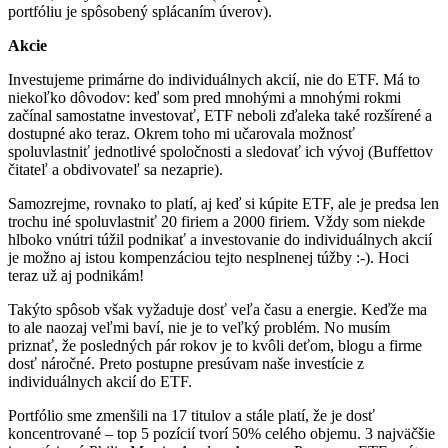
portfóliu je spôsobený splácaním úverov).
Akcie
Investujeme primárne do individuálnych akcií, nie do ETF. Má to
niekoľko dôvodov: keď som pred mnohými a mnohými rokmi
začínal samostatne investovať, ETF neboli zďaleka také rozšírené a
dostupné ako teraz. Okrem toho mi učarovala možnosť
spoluvlastniť jednotlivé spoločnosti a sledovať ich vývoj (Buffettov
čitateľ a obdivovateľ sa nezaprie).
Samozrejme, rovnako to platí, aj keď si kúpite ETF, ale je predsa len
trochu iné spoluvlastniť 20 firiem a 2000 firiem. Vždy som niekde
hlboko vnútri túžil podnikať a investovanie do individuálnych akcií
je možno aj istou kompenzáciou tejto nesplnenej túžby :-). Hoci
teraz už aj podnikám!
Takýto spôsob však vyžaduje dosť veľa času a energie. Keďže ma
to ale naozaj veľmi baví, nie je to veľký problém. No musím
priznať, že posledných pár rokov je to kvôli deťom, blogu a firme
dosť náročné. Preto postupne presúvam naše investície z
individuálnych akcií do ETF.
Portfólio sme zmenšili na 17 titulov a stále platí, že je dosť
koncentrované – top 5 pozícií tvorí 50% celého objemu. 3 najväčšie