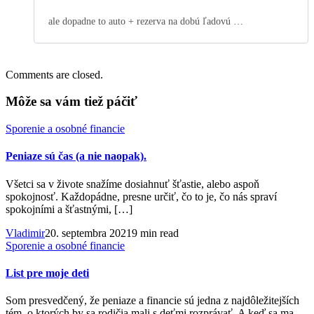
ale dopadne to auto + rezerva na dobú ľadovú …
Comments are closed.
Môže sa vám tiež páčiť
Sporenie a osobné financie
Peniaze sú čas (a nie naopak).
Všetci sa v živote snažíme dosiahnuť šťastie, alebo aspoň
spokojnosť. Každopádne, presne určiť, čo to je, čo nás spraví
spokojními a šťastnými, […]
Vladimir
20. septembra 2021
9 min read
Sporenie a osobné financie
List pre moje deti
Som presvedčený, že peniaze a financie sú jedna z najdôležitejších
tém, o ktorých by sa rodičia mali s deťmi rozprávať. A keď sa ma