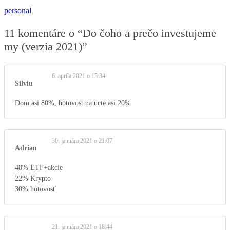
personal
11 komentáre o “
Do čoho a prečo investujeme
my (verzia 2021)
”
6. apríla 2021 o 15:34
Silviu
Dom asi 80%, hotovost na ucte asi 20%
30. januára 2021 o 21:07
Adrian
48% ETF+akcie
22% Krypto
30% hotovosť
21. januára 2021 o 18:44