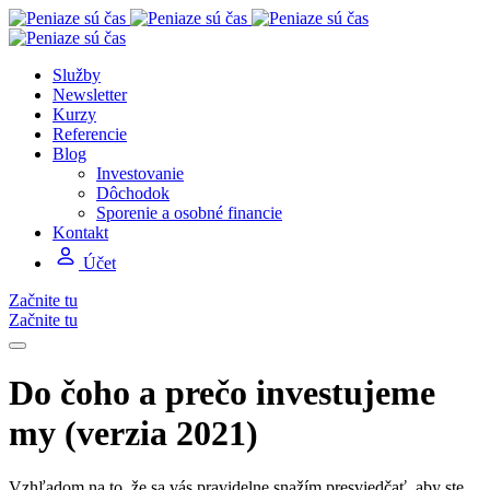
Služby
Newsletter
Kurzy
Referencie
Blog
Investovanie
Dôchodok
Sporenie a osobné financie
Kontakt
Účet
Začnite tu
Začnite tu
Do čoho a prečo investujeme
my (verzia 2021)
Vzhľadom na to, že sa vás pravidelne snažím presviedčať, aby ste