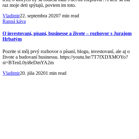
raz moje deti spýtajú, poviem im toto.
Vladimir
22. septembra 2020
7 min read
Ranná káva
O investovaní, písaní, businesse a živote – rozhovor s Jurajom
Hrbatým
Pozrite si môj prvý rozhovor o písaní, blogu, investovaní, ale aj o
živote a budovaní businessu. https://youtu.be/7T7fXDXMOYo?
si=BTenL0yi8eDmYA2m
Vladimir
20. júla 2020
1 min read