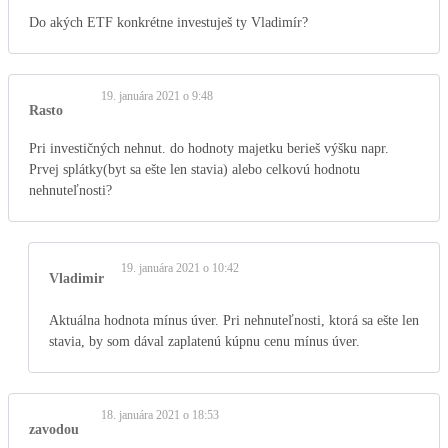
Do akých ETF konkrétne investuješ ty Vladimír?
19. januára 2021 o 9:48
Rasto
Pri investičných nehnut. do hodnoty majetku berieš výšku napr.
Prvej splátky(byt sa ešte len stavia) alebo celkovú hodnotu
nehnuteľnosti?
19. januára 2021 o 10:42
Vladimir
Aktuálna hodnota mínus úver. Pri nehnuteľnosti, ktorá sa ešte len
stavia, by som dával zaplatenú kúpnu cenu mínus úver.
18. januára 2021 o 18:53
zavodou