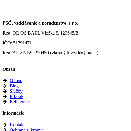
PSČ, vzdelávanie a poradenstvo, s.r.o.
Reg. OR OS BAIII, Vložka č. 129645/B
IČO: 51791471
RegFAP v NBS: 239450 (viazaný investičný agent)
Obsah
O mne
Blog
Služby
E-book
Referencie
Informácie
Kontakt
Ochrana súkromia