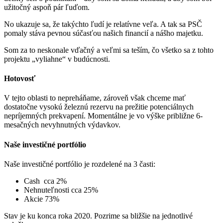
užitočný aspoň pár ľuďom.
No ukazuje sa, že takýchto ľudí je relatívne veľa. A tak sa PSČ
pomaly stáva pevnou súčasťou našich financií a nášho majetku.
Som za to neskonale vďačný a veľmi sa teším, čo všetko sa z tohto
projektu „vyliahne“ v budúcnosti.
Hotovosť
V tejto oblasti to nepreháňame, zároveň však chceme mať
dostatočne vysokú železnú rezervu na prežitie potenciálnych
nepríjemných prekvapení. Momentálne je vo výške približne 6-
mesačných nevyhnutných výdavkov.
Naše investičné portfólio
Naše investičné portfólio je rozdelené na 3 časti:
Cash cca 2%
Nehnuteľnosti cca 25%
Akcie 73%
Stav je ku konca roka 2020. Pozrime sa bližšie na jednotlivé