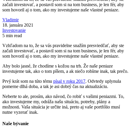
začali investovať, a postavil som si na tom business, je len fér, aby
som hovoril aj o tom, ako my investujeme naše vlastné peniaze.
Vladimir
18. januára 2021
Investovanie
5 min read
Vzhľadom na to, že sa vás pravidelne snažím presviedčať, aby ste
začali investovať, a postavil som si na tom business, je len fér, aby
som hovoril aj o tom, ako my investujeme naše vlastné peniaze.
Aby bolo jasné, že chodíme s kožou na trh. Že naše peniaze
investujeme tak, ako o tom píšem, a ak niečo robíme inak, tak prečo.
Prvý krát som na túto tému
písal v roku 2017
. Odvtedy uplynula
pomerne dlhá doba, a tak je asi dobrý čas na aktualizáciu.
Neberte to ale, prosím, ako návod, čo robiť s vašimi peniazmi. To,
ako investujeme my, odráža našu situáciu, potreby, plány a
možnosti. Vaša situácia je určite iná, preto aj vaše portfólio musí
nutne vyzerať inak.
Naše bývanie