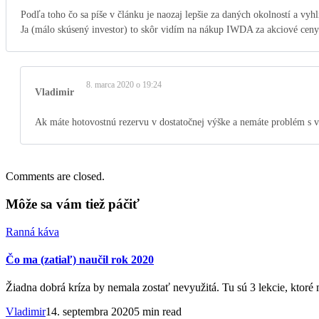
Podľa toho čo sa píše v článku je naozaj lepšie za daných okolností a vy
Ja (málo skúsený investor) to skôr vidím na nákup IWDA za akciové ceny.
8. marca 2020 o 19:24
Vladimir
Ak máte hotovostnú rezervu v dostatočnej výške a nemáte problém s vo
Comments are closed.
Môže sa vám tiež páčiť
Ranná káva
Čo ma (zatiaľ) naučil rok 2020
Žiadna dobrá kríza by nemala zostať nevyužitá. Tu sú 3 lekcie, ktoré 
Vladimir
14. septembra 2020
5 min read