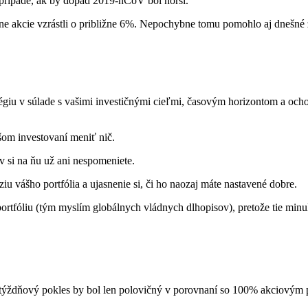
 prípade, ak by dopad 2019-nCoV bol horší.
bálne akcie vzrástli o približne 6%. Nepochybne tomu pomohlo aj dnešné
tégiu v súlade s vašimi investičnými cieľmi, časovým horizontom a och
šom investovaní meniť nič.
ov si na ňu už ani nespomeniete.
iu vášho portfólia a ujasnenie si, či ho naozaj máte nastavené dobre.
fóliu (tým myslím globálnych vládnych dlhopisov), pretože tie minulý 
otýždňový pokles by bol len polovičný v porovnaní so 100% akciovým 