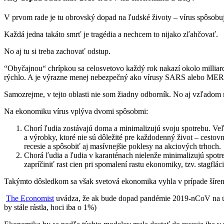
​V prvom rade je tu obrovský dopad na ľudské životy – vírus spôsobu
Každá jedna takáto smrť je tragédia a nechcem to nijako zľahčovať.
No aj tu si treba zachovať odstup.
​“Obyčajnou“ chrípkou sa celosvetovo každý rok nakazí okolo milliar
rýchlo. A je výrazne menej nebezpečný ako vírusy SARS alebo MERS,
Samozrejme, v tejto oblasti nie som žiadny odborník. No aj vzľadom na
Na ekonomiku vírus vplýva dvomi spôsobmi:
Chorí ľudia zostávajú doma a minimalizujú svoju spotrebu. Veľmi
a výrobky, ktoré nie sú dôležité pre každodenný život – cestov
recesie a spôsobiť aj masívnejšie poklesy na akciových trhoch.
Chorá ľudia a ľudia v karanténach nielenže minimalizujú spot
zapríčiniť rast cien pri spomalení rastu ekonomiky, tzv. stagflá
Takýmto dôsledkom sa však svetová ekonomika vyhla v prípade ​šíreni
The Economist
uvádza, že ak bude dopad pandémie 2019-nCoV na úro
by stále rástla, hoci iba o 1%)