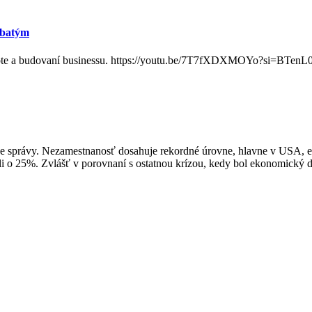
Hrbatým
j o živote a budovaní businessu. https://youtu.be/7T7fXDXMOYo?si=B
ívne správy. Nezamestnanosť dosahuje rekordné úrovne, hlavne v USA, 
li o 25%. Zvlášť v porovnaní s ostatnou krízou, kedy bol ekonomický d