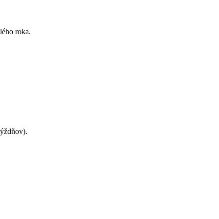
lého roka.
týždňov).