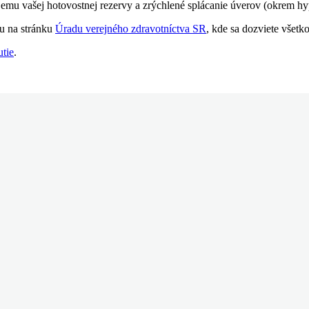
bjemu vašej hotovostnej rezervy a zrýchlené splácanie úverov (okrem hy
ku na stránku
Úradu verejného zdravotníctva SR
, kde sa dozviete všetk
utie
.