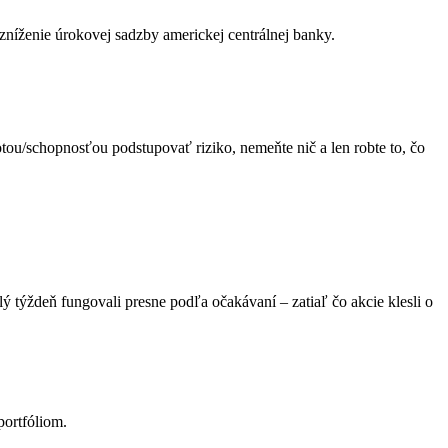
 zníženie úrokovej sadzby americkej centrálnej banky.
otou/schopnosťou podstupovať riziko, nemeňte nič a len robte to, čo
týždeň fungovali presne podľa očakávaní – zatiaľ čo akcie klesli o
portfóliom.