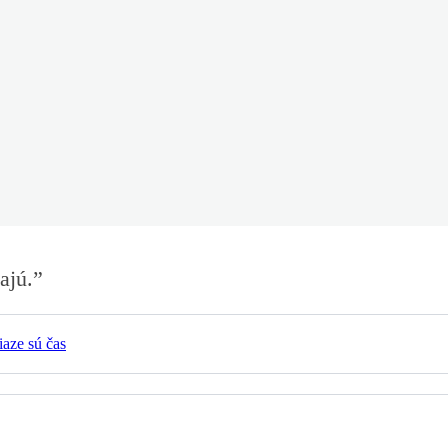
ajú.
”
iaze sú čas