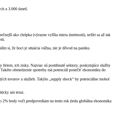
ých a 3.000 úmrtí.
pečnejší ako chrípka (výrazne vyššia miera úmrtnosti), nešíri sa až tak
ti.
ím si, že hoci je situácia vážna, nie je dôvod na paniku.
 firiem, ich zisky. Najviac sú postihnuté sektory, poskytujúce služby
ac. Takéto obmedzenie spotreby má potenciál postrčiť ekonomiku do
tých tovarov a služieb. Takýto „supply shock“ by potenciálne mohol
icky ani teraz.
 o 2% body voči predpovediam na tento rok (teda globálna ekonomika