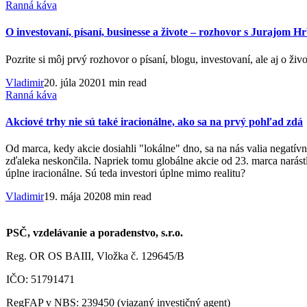
Ranná káva
O investovaní, písaní, businesse a živote – rozhovor s Jurajom 
Pozrite si môj prvý rozhovor o písaní, blogu, investovaní, ale a
Vladimir
20. júla 2020
1 min read
Ranná káva
Akciové trhy nie sú také iracionálne, ako sa na prvý pohľad zdá
Od marca, kedy akcie dosiahli "lokálne" dno, sa na nás valia negat
zďaleka neskončila. Napriek tomu globálne akcie od 23. marca narást
úplne iracionálne. Sú teda investori úplne mimo realitu?
Vladimir
19. mája 2020
8 min read
PSČ, vzdelávanie a poradenstvo, s.r.o.
Reg. OR OS BAIII, Vložka č. 129645/B
IČO: 51791471
RegFAP v NBS: 239450 (viazaný investičný agent)