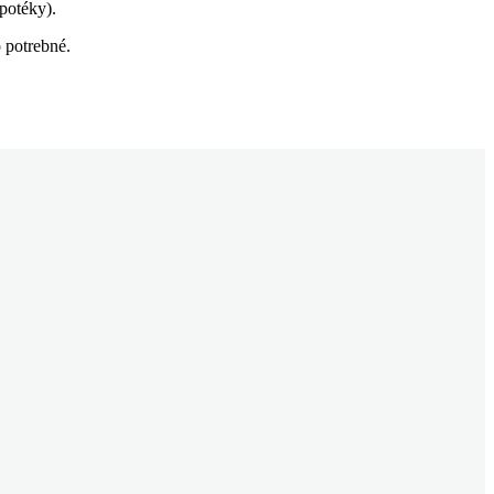
potéky).
o potrebné.