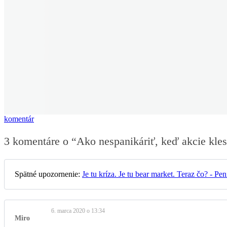
komentár
3 komentáre o “
Ako nespanikáriť, keď akcie kles
Spätné upozornenie:
Je tu kríza. Je tu bear market. Teraz čo? - Pen
6. marca 2020 o 13:34
Miro