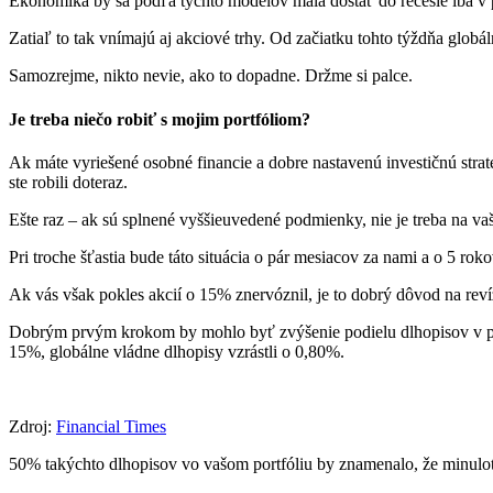
​Ekonomika by sa podľa týchto modelov mala dostať do recesie iba v
​Zatiaľ to tak vnímajú aj akciové trhy. Od začiatku tohto týždňa glo
Samozrejme, nikto nevie, ako to dopadne. Držme si palce.
​Je treba niečo robiť s mojim portfóliom?
​Ak máte vyriešené osobné financie a dobre nastavenú investičnú stra
ste robili doteraz.
Ešte raz – ak sú splnené vyššieuvedené podmienky, nie je treba na va
Pri troche šťastia bude táto situácia o pár mesiacov za nami a o 5 rok
Ak vás však pokles akcií o 15% znervóznil, je to dobrý dôvod na revíz
Dobrým prvým krokom by mohlo byť zvýšenie podielu dlhopisov v port
15%, globálne vládne dlhopisy vzrástli o 0,80%.
Zdroj:
Financial Times
​50% takýchto dlhopisov vo vašom portfóliu by znamenalo, že minul