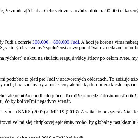
je, že zomierajú ľudia. Celosvetovo sa uvádza doteraz 90.000 nakazen
dy ľudí a zomrie
300.000 – 600.000 ľudí
. A hoci je korona vírus nebez
 s ktorými sa svetové spoločenstvo vysporadúvalo v nedávnej minulos
 rýchlosť, s akou na situáciu reagujú vlády štátov po celom svete, mysl
 podobne to platí pre ľudí v uzatvorených oblastiach. To znižuje tržby
ný ruch, luxusné tovary a pod. Ceny akcií takýchto firiem klesli najvi
rebu, ale nemôžu chodiť do práce. To môže obmedziť dostupnosť dôleži
ciu, čo by bol veľmi negatívny scenár.
a vírusu SARS (2003) aj MERS (2013). A zatiaľ to nevyzerá až tak krit
vni veľmi zlej chrípkovej epidémie, mohol by globálny rast klesnúť