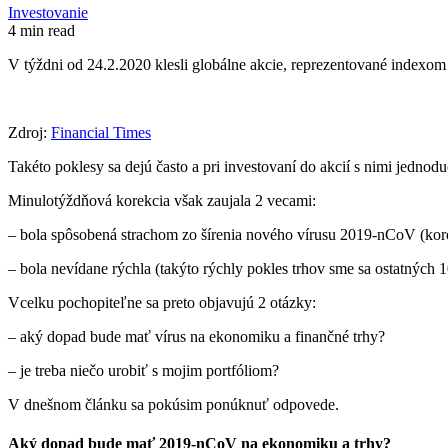
Investovanie
4 min read
​V týždni od 24.2.2020 klesli globálne akcie, reprezentované indexo
Zdroj:
Financial Times
Takéto poklesy sa dejú často a pri investovaní do akcií s nimi jednodu
​Minulotýždňová korekcia však zaujala 2 vecami:
– bola spôsobená strachom zo šírenia nového vírusu 2019-nCoV (kor
– bola nevídane rýchla (takýto rýchly pokles trhov sme sa ostatných 
Vcelku pochopiteľne sa preto objavujú 2 otázky:
– aký dopad bude mať vírus na ekonomiku a finančné trhy?
– je treba niečo urobiť s mojim portfóliom?
V dnešnom článku sa pokúsim ponúknuť odpovede.​
​Aký dopad bude mať 2019-nCoV na ekonomiku a trhy?