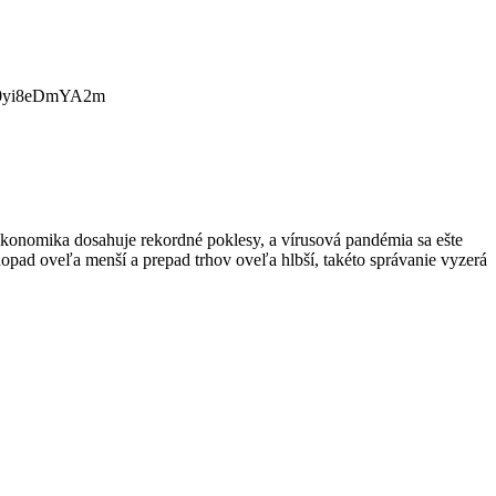
TenL0yi8eDmYA2m
ekonomika dosahuje rekordné poklesy, a vírusová pandémia sa ešte
opad oveľa menší a prepad trhov oveľa hlbší, takéto správanie vyzerá