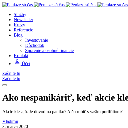
Služby
Newsletter
Kurzy
Referencie
Blog
Investovanie
Dôchodok
Sporenie a osobné financie
Kontakt
Účet
Začnite tu
Začnite tu
Ako nespanikáriť, keď akcie kle
Akcie klesajú. Je dôvod na paniku? A čo robiť s vašim portfóliom?
Vladimir
3. marca 2020