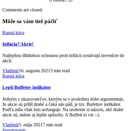
Comments are closed.
Môže sa vám tiež páčiť
Ranná káva
Inflácia? Akcie!
Najlepšou dlhdobou ochranou proti inflácii zostávajú investície do
akcií.
Vladimir
16. augusta 2021
3 min read
Ranná káva
Lepší Buffetov indikátor
Jedným z ukazovateľov, ktorým sa v poslednej dobe argumentuje,
že akcie sú príliš drahé a čaká nás pád, je tzv. Bufettov indikátor.
Podľa mňa však toto nefunguje. Na urobenie si názoru, aké drahé
akcie sú, máme aj lepšie spôsoby. A Buffett to vie :-).
Vladimir
5. mája 2021
7 min read
Investovanie