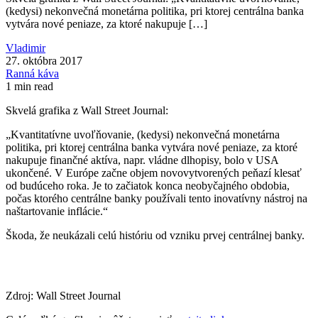
(kedysi) nekonvečná monetárna politika, pri ktorej centrálna banka
vytvára nové peniaze, za ktoré nakupuje […]
Vladimir
27. októbra 2017
Ranná káva
1 min read
Skvelá grafika z Wall Street Journal:
„Kvantitatívne uvoľňovanie, (kedysi) nekonvečná monetárna
politika, pri ktorej centrálna banka vytvára nové peniaze, za ktoré
nakupuje finančné aktíva, napr. vládne dlhopisy, bolo v USA
ukončené. V Európe začne objem novovytvorených peňazí klesať
od budúceho roka. Je to začiatok konca neobyčajného obdobia,
počas ktorého centrálne banky používali tento inovatívny nástroj na
naštartovanie inflácie.“
Škoda, že neukázali celú históriu od vzniku prvej centrálnej banky.
Zdroj: Wall Street Journal