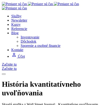
Služby
Newsletter
Kurzy
Referencie
Blog
Investovanie
Dôchodok
Sporenie a osobné financie
Kontakt
Účet
Začnite tu
Začnite tu
História kvantitatívneho
uvoľňovania
Skvelá grafika z Wall Street Journal: „Kvantitatívne uvoľňovanie,