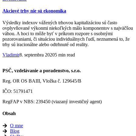
Akciové trhy nie sú ekonomika
Výsledky indexov vážených trhovou kapitalizáciou sú často
ovplyvňované výkonmi niekoľkých málo komponentov s najväčšou
váhou. A hoci to môže byť v príkrom rozpore s osobnými
pozorovaniami, či situáciou individuálnych ľudí, neznamená to, že
trhy sú iracionálne alebo odtrhnuté od reality.
Vladimir
8. septembra 2020
5 min read
PSČ, vzdelávanie a poradenstvo, s.r.o.
Reg. OR OS BAIII, Vložka č. 129645/B
IČO: 51791471
RegFAP v NBS: 239450 (viazaný investičný agent)
Obsah
O mne
Blog