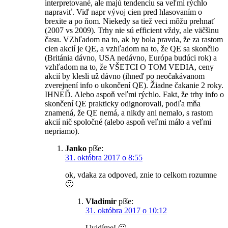
interpretované, ale majú tendenciu sa veľmi rýchlo
napraviť. Viď napr vývoj cien pred hlasovaním o
brexite a po ňom. Niekedy sa tiež veci môžu prehnať
(2007 vs 2009). Trhy nie sú efficient vždy, ale väčšinu
času. VZhľadom na to, ak by bola pravda, že za rastom
cien akcií je QE, a vzhľadom na to, že QE sa skončilo
(Británia dávno, USA nedávno, Európa budúci rok) a
vzhľadom na to, že VŠETCI O TOM VEDIA, ceny
akcií by klesli už dávno (ihneď po neočakávanom
zverejnení info o ukončení QE). Žiadne čakanie 2 roky.
IHNEĎ. Alebo aspoň veľmi rýchlo. Fakt, že trhy info o
skončení QE prakticky odignorovali, podľa mňa
znamená, že QE nemá, a nikdy ani nemalo, s rastom
akcií nič spoločné (alebo aspoň veľmi málo a veľmi
nepriamo).
Janko
píše:
31. októbra 2017 o 8:55
ok, vdaka za odpoved, znie to celkom rozumne
🙂
Vladimir
píše:
31. októbra 2017 o 10:12
Uvidíme! 🙂