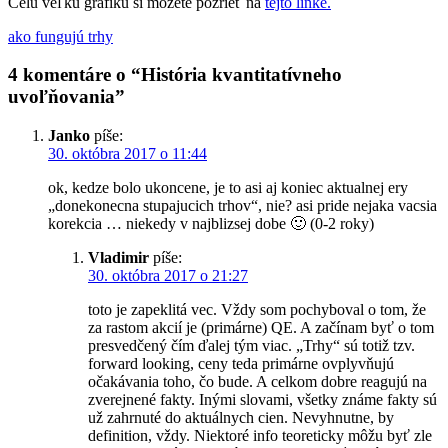
Celú veľkú grafiku si môžete pozrieť na
tejto linke.
ako fungujú trhy
4 komentáre o “
História kvantitatívneho
uvoľňovania
”
Janko
píše:
30. októbra 2017 o 11:44
ok, kedze bolo ukoncene, je to asi aj koniec aktualnej ery
„donekonecna stupajucich trhov“, nie? asi pride nejaka vacsia
korekcia … niekedy v najblizsej dobe 🙂 (0-2 roky)
Vladimir
píše:
30. októbra 2017 o 21:27
toto je zapeklitá vec. Vždy som pochyboval o tom, že
za rastom akcií je (primárne) QE. A začínam byť o tom
presvedčený čím ďalej tým viac. „Trhy“ sú totiž tzv.
forward looking, ceny teda primárne ovplyvňujú
očakávania toho, čo bude. A celkom dobre reagujú na
zverejnené fakty. Inými slovami, všetky známe fakty sú
už zahrnuté do aktuálnych cien. Nevyhnutne, by
definition, vždy. Niektoré info teoreticky môžu byť zle