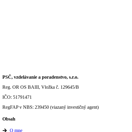
PSČ, vzdelávanie a poradenstvo, s.r.o.
Reg. OR OS BAIII, Vložka č. 129645/B
IČO: 51791471
RegFAP v NBS: 239450 (viazaný investičný agent)
Obsah
O mne