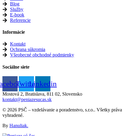
Blog
Služby
E-book
Referencie
Informácie
Kontakt
Ochrana súkromia
Všeobecné obchodné podmienky
Sociálne siete
acebook
Twitter
Linkedin
Mostová 2, Bratislava, 811 02, Slovensko
kontakt@peniazesucas.sk
© 2026 PSČ – vzdelávanie a poradenstvo, s.r.o.. Všetky práva
vyhradené.
By
Hanuliak.