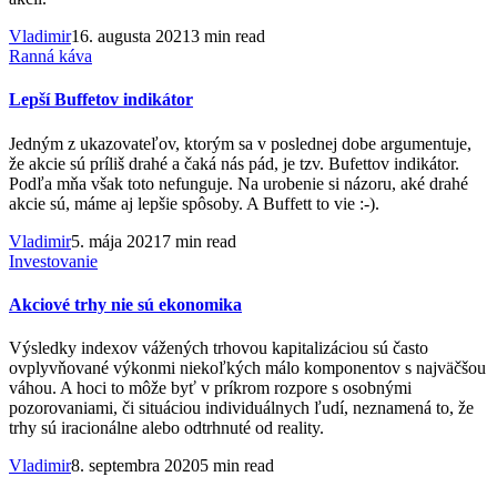
Vladimir
16. augusta 2021
3 min read
Ranná káva
Lepší Buffetov indikátor
Jedným z ukazovateľov, ktorým sa v poslednej dobe argumentuje,
že akcie sú príliš drahé a čaká nás pád, je tzv. Bufettov indikátor.
Podľa mňa však toto nefunguje. Na urobenie si názoru, aké drahé
akcie sú, máme aj lepšie spôsoby. A Buffett to vie :-).
Vladimir
5. mája 2021
7 min read
Investovanie
Akciové trhy nie sú ekonomika
Výsledky indexov vážených trhovou kapitalizáciou sú často
ovplyvňované výkonmi niekoľkých málo komponentov s najväčšou
váhou. A hoci to môže byť v príkrom rozpore s osobnými
pozorovaniami, či situáciou individuálnych ľudí, neznamená to, že
trhy sú iracionálne alebo odtrhnuté od reality.
Vladimir
8. septembra 2020
5 min read