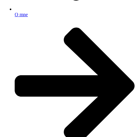
O mne