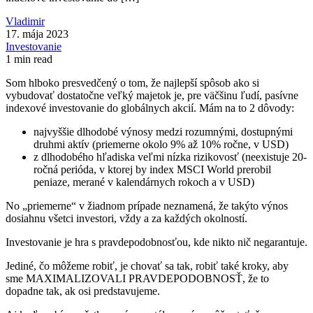
Vladimir
17. mája 2023
Investovanie
1 min read
Som hlboko presvedčený o tom, že najlepší spôsob ako si
vybudovať dostatočne veľký majetok je, pre väčšinu ľudí, pasívne
indexové investovanie do globálnych akcií. Mám na to 2 dôvody:
najvyššie dlhodobé výnosy medzi rozumnými, dostupnými
druhmi aktív (priemerne okolo 9% až 10% ročne, v USD)
z dlhodobého hľadiska veľmi nízka rizikovosť (neexistuje 20-
ročná perióda, v ktorej by index MSCI World prerobil
peniaze, merané v kalendárnych rokoch a v USD)
No „priemerne“ v žiadnom prípade neznamená, že takýto výnos
dosiahnu všetci investori, vždy a za každých okolností.
Investovanie je hra s pravdepodobnosťou, kde nikto nič negarantuje.
Jediné, čo môžeme robiť, je chovať sa tak, robiť také kroky, aby
sme MAXIMALIZOVALI PRAVDEPODOBNOSŤ, že to
dopadne tak, ak osi predstavujeme.