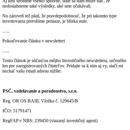
Aj keď urobíme všetko správne, stále sa nám môže stať, že
nedosiahneme také výsledky, aké sme očakávali.
No zároveň tež platí, že pravdepodobnosť, že pri takomto type
investovania prerobíme peniaze, je blízka nule.
…..
Pokračovanie článku v newsletteri
…..
Tento článok je súčasťou môjho Investičného newslettera, určeného
len pre zaregistrovaných čitateľov. Pridajte sa k nim aj vy, stačí mi
nechať vašu email adresu nižšie:
PSČ, vzdelávanie a poradenstvo, s.r.o.
Reg. OR OS BAIII, Vložka č. 129645/B
IČO: 51791471
RegFAP v NBS: 239450 (viazaný investičný agent)