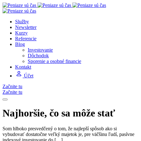
Služby
Newsletter
Kurzy
Referencie
Blog
Investovanie
Dôchodok
Sporenie a osobné financie
Kontakt
Účet
Začnite tu
Začnite tu
Najhoršie, čo sa môže stať
Som hlboko presvedčený o tom, že najlepší spôsob ako si
vybudovať dostatočne veľký majetok je, pre väčšinu ľudí, pasívne
indexové investovanie do […]