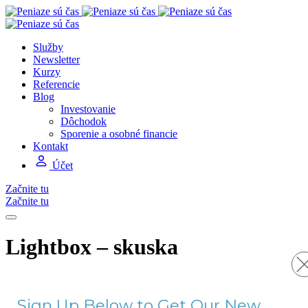
Služby
Newsletter
Kurzy
Referencie
Blog
Investovanie
Dôchodok
Sporenie a osobné financie
Kontakt
Účet
Začnite tu
Začnite tu
Lightbox – skuska
Sign Up Below to Get Our New