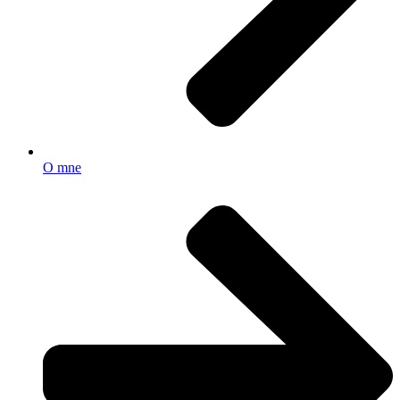
O mne