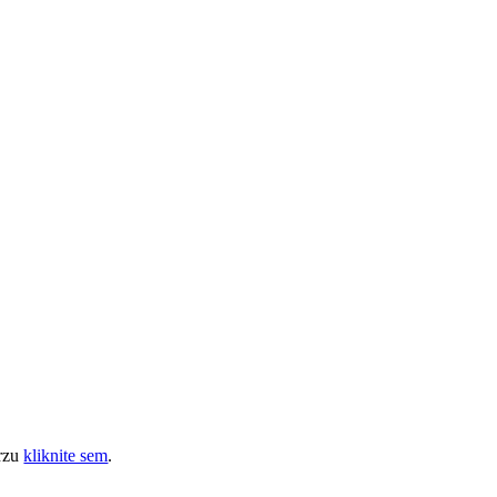
urzu
kliknite sem
.